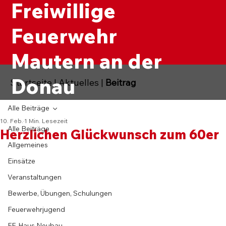
Freiwillige
Feuerwehr
Mautern an der
Donau
Startseite
|
Aktuelles
|
Beitrag
Alle Beiträge
10. Feb.
1 Min. Lesezeit
Alle Beiträge
Herzlichen Glückwunsch zum 60er
Allgemeines
Einsätze
Veranstaltungen
Bewerbe, Übungen, Schulungen
Feuerwehrjugend
FF-Haus Neubau