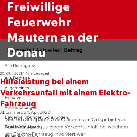
Freiwillige
Feuerwehr
Mautern an der
Donau
Startseite
|
Aktuelles
|
Beitrag
Alle Beiträge
20. Okt. 2021
1 Min. Lesezeit
Alle Beiträge
Hilfeleistung bei einem
Allgemeines
Verkehrsunfall mit einem Elektro-
Einsätze
Fahrzeug
Veranstaltungen
Aktualisiert:
24. Apr. 2022
Bewerbe, Übungen, Schulungen
Gestern am späten Abend kam es im Ortsgebiet von 
Furth/ Göttweig zu einem Verkehrsunfall, bei welchem 
Feuerwehrjugend
ein Elektro-Fahrzeug involviert war.
FF-Haus Neubau