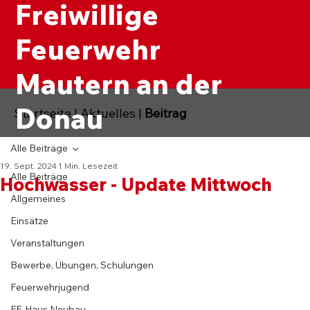
Freiwillige
Feuerwehr
Mautern an der
Donau
Startseite
|
Aktuelles
|
Beitrag
Alle Beiträge
19. Sept. 2024
1 Min. Lesezeit
Alle Beiträge
Hochwasser - Update Mittwoch
Allgemeines
Einsätze
Veranstaltungen
Bewerbe, Übungen, Schulungen
Feuerwehrjugend
FF-Haus Neubau