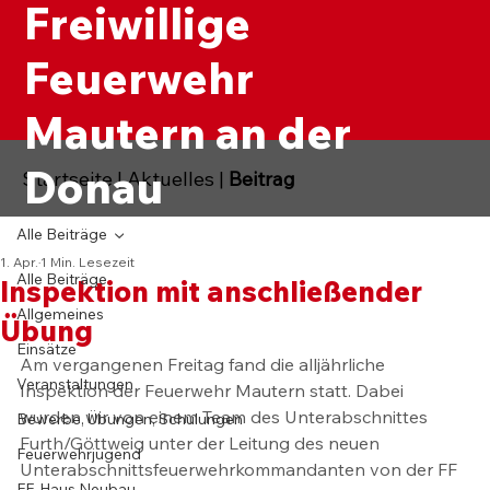
Freiwillige
Feuerwehr
Mautern an der
Donau
Startseite
|
Aktuelles
|
Beitrag
Alle Beiträge
1. Apr.
1 Min. Lesezeit
Alle Beiträge
Inspektion mit anschließender
Allgemeines
Übung
Einsätze
Am vergangenen Freitag fand die alljährliche 
Veranstaltungen
Inspektion der Feuerwehr Mautern statt. Dabei 
wurden wir von einem Team des Unterabschnittes 
Bewerbe, Übungen, Schulungen
Furth/Göttweig unter der Leitung des neuen 
Feuerwehrjugend
Unterabschnittsfeuerwehrkommandanten von der FF 
FF-Haus Neubau