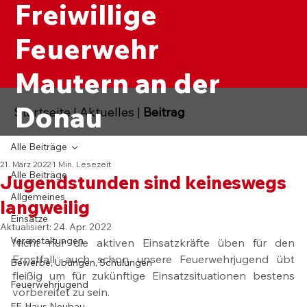
Freiwillige
Feuerwehr
Mautern an der
Donau
Startseite
|
Aktuelles
|
Beitrag
Alle Beiträge
21. März 2022
1 Min. Lesezeit
Alle Beiträge
Jugendstunden sind keineswegs
Allgemeines
langweilig
Einsätze
Aktualisiert:
24. Apr. 2022
Veranstaltungen
Nicht nur die aktiven Einsatzkräfte üben für den 
Ernstfall, auch schon unsere Feuerwehrjugend übt 
Bewerbe, Übungen, Schulungen
fleißig um für zukünftige Einsatzsituationen bestens 
Feuerwehrjugend
vorbereitet zu sein.
FF-Haus Neubau