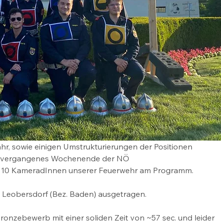
hr, sowie einigen Umstrukturierungen der Positionen 
d vergangenes Wochenende der NÖ 
r 10 KameradInnen unserer Feuerwehr am Programm.
n Leobersdorf (Bez. Baden) ausgetragen.
nzebewerb mit einer soliden Zeit von ~57 sec. und leider 