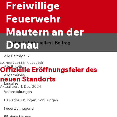
Freiwillige
Feuerwehr
Mautern an der
Donau
Startseite
|
Aktuelles
|
Beitrag
Alle Beiträge
30. Nov. 2024
1 Min. Lesezeit
Alle Beiträge
Offizielle Eröffnungsfeier des
Allgemeines
neuen Standorts
Einsätze
Aktualisiert:
1. Dez. 2024
Veranstaltungen
Bewerbe, Übungen, Schulungen
Feuerwehrjugend
FF-Haus Neubau