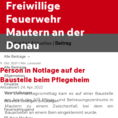
Freiwillige
Feuerwehr
Mautern an der
Donau
Startseite
|
Aktuelles
|
Beitrag
Alle Beiträge
9. Okt. 2021
1 Min. Lesezeit
Alle Beiträge
Person in Notlage auf der
Allgemeines
Baustelle beim Pflegeheim
Einsätze
Aktualisiert:
24. Apr. 2022
Veranstaltungen
Am Donnerstagvormittag kam es auf einer Baustelle 
am Areal des NÖ Pflege- und Betreuungszentrums in 
Bewerbe, Übungen, Schulungen
Mautern zu einem Zwischenfall, bei dem ein 
Feuerwehrjugend
Bauarbeiter an einem Bein eingeklemmt wurde.
FF-Haus Neubau