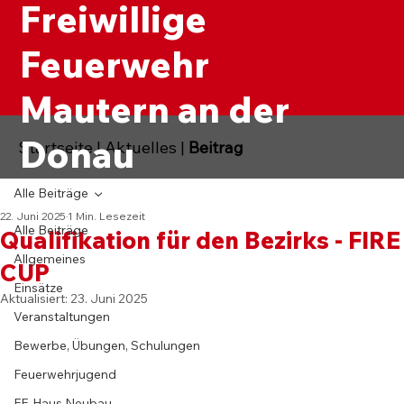
Freiwillige
Feuerwehr
Mautern an der
Donau
Startseite
|
Aktuelles
|
Beitrag
Alle Beiträge
22. Juni 2025
1 Min. Lesezeit
Alle Beiträge
Qualifikation für den Bezirks - FIRE
Allgemeines
CUP
Einsätze
Aktualisiert:
23. Juni 2025
Veranstaltungen
Bewerbe, Übungen, Schulungen
Feuerwehrjugend
FF-Haus Neubau