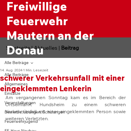
Freiwillige
Feuerwehr
Mautern an der
Donau
Startseite
|
Aktuelles
|
Beitrag
Alle Beiträge
14. Aug. 2024
1 Min. Lesezeit
Alle Beiträge
schwerer Verkehrsunfall mit einer
Allgemeines
eingeklemmten Lenkerin
Einsätze
Am vergangenen Sonntag kam es im Bereich der 
Veranstaltungen
Ortseinfahrt Hundsheim zu einem schweren 
Verkehrsunfall mit einer eingeklemmten Person sowie 
Bewerbe, Übungen, Schulungen
weiteren Verletzten.
Feuerwehrjugend
FF-Haus Neubau