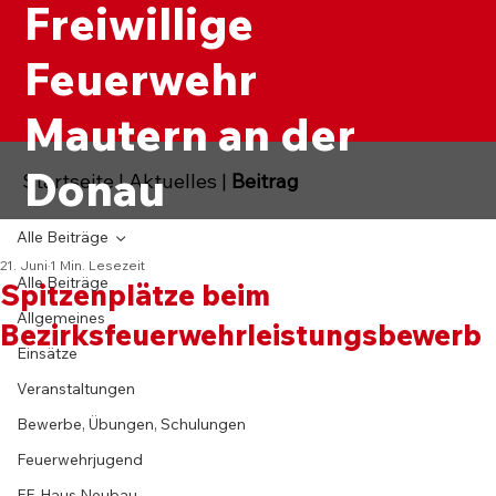
Freiwillige
Feuerwehr
Mautern an der
Donau
Startseite
|
Aktuelles
|
Beitrag
Alle Beiträge
21. Juni
1 Min. Lesezeit
Alle Beiträge
Spitzenplätze beim
Allgemeines
Bezirksfeuerwehrleistungsbewerb
Einsätze
Veranstaltungen
Bewerbe, Übungen, Schulungen
Feuerwehrjugend
FF-Haus Neubau