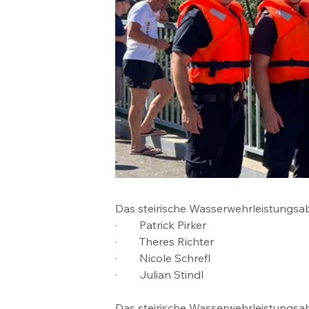
Das steirische Wasserwehrleistungsab
·        Patrick Pirker
·        Theres Richter
·        Nicole Schrefl
·        Julian Stindl
Das steirische Wasserwehrleistungsabz