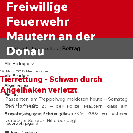
Freiwillige
Feuerwehr
Mautern an der
Donau
Startseite
|
Aktuelles
|
Beitrag
Alle Beiträge
18. März 2023
2 Min. Lesezeit
Alle Beiträge
Tierrettung - Schwan durch
Allgemeines
Angelhaken verletzt
Einsätze
Passanten am Treppelweg meldeten heute – Samstag 
Veranstaltungen
den 18. März 23 – der Polizei Mautern, dass am 
Treppelweg auf Höhe Strom-KM 2002 ein schwer 
Bewerbe, Übungen, Schulungen
verletzter Schwan Hilfe benötigt.
Feuerwehrjugend
FF-Haus Neubau