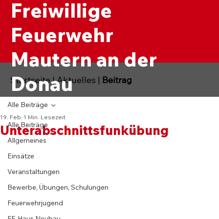
Freiwillige
Feuerwehr
Mautern an der
Donau
Startseite
|
Aktuelles
|
Beitrag
Alle Beiträge
19. Feb.
1 Min. Lesezeit
Alle Beiträge
Unterabschnittsfunkübung
Allgemeines
Einsätze
Veranstaltungen
Bewerbe, Übungen, Schulungen
Feuerwehrjugend
FF-Haus Neubau