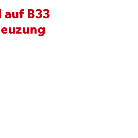
l auf B33
reuzung