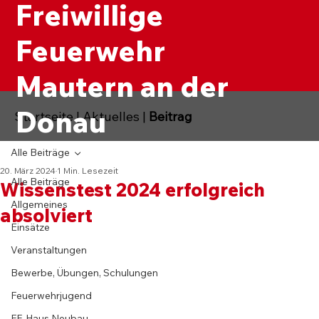
Freiwillige
Feuerwehr
Mautern an der
Donau
Startseite
|
Aktuelles
|
Beitrag
Alle Beiträge
20. März 2024
1 Min. Lesezeit
Alle Beiträge
Wissenstest 2024 erfolgreich
Allgemeines
absolviert
Einsätze
Veranstaltungen
Bewerbe, Übungen, Schulungen
Feuerwehrjugend
FF-Haus Neubau