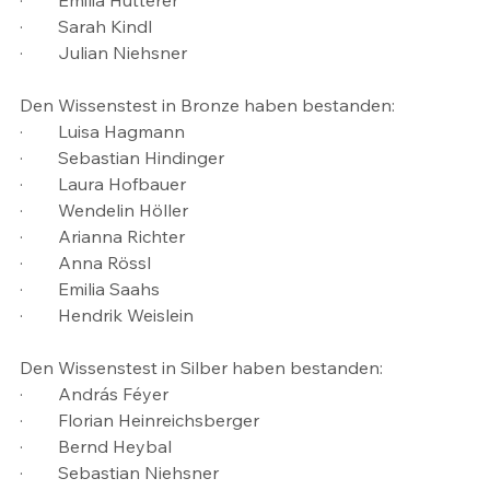
·        Sarah Kindl
·        Julian Niehsner
Den Wissenstest in Bronze haben bestanden:
·        Luisa Hagmann
·        Sebastian Hindinger
·        Laura Hofbauer
·        Wendelin Höller
·        Arianna Richter
·        Anna Rössl
·        Emilia Saahs
·        Hendrik Weislein
Den Wissenstest in Silber haben bestanden:
·        András Féyer
·        Florian Heinreichsberger
·        Bernd Heybal
·        Sebastian Niehsner