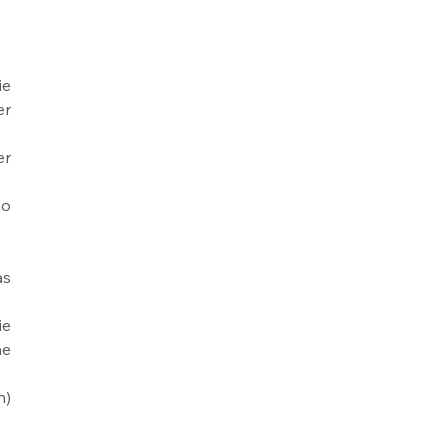
e 
r 
r 
o 
s 
e 
e 
) 