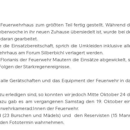
euerwehrhaus zum größten Teil fertig gestellt. Während di
berwoche in ihr neuen Zuhause übersiedelt ist, wurde bei de
g daran gearbeitet.
ie Einsatzbereitschaft, sprich die Umkleiden inklusive alle
ehrhaus am Forum Silberbichl verlagert werden.
Florianis der Feuerwehr Mautern die Einsätze abgewickelt, s
olgen der Starkregenereignisse.
alle Gerätschaften und das Equipment der Feuerwehr in da
u erledigen sind, so konnten wir jedoch Mitte Oktober 24 di
. Dazu gab es am vergangenen Samstag den 19. Oktober ein
Feuerwehrkamerad:Innen der Feuerwehr.
(23 Burschen und Mädels) und  den Reservisten (15 Mann
 den Fototermin wahrnehmen.