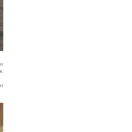
r 
, 
r 