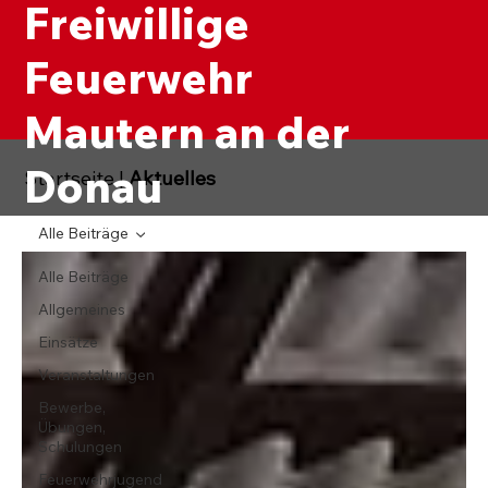
Freiwillige
Feuerwehr
Mautern an der
Donau
Startseite
|
Aktuelles
Alle Beiträge
Alle Beiträge
Allgemeines
Einsätze
Veranstaltungen
Bewerbe,
Übungen,
Schulungen
Feuerwehrjugend