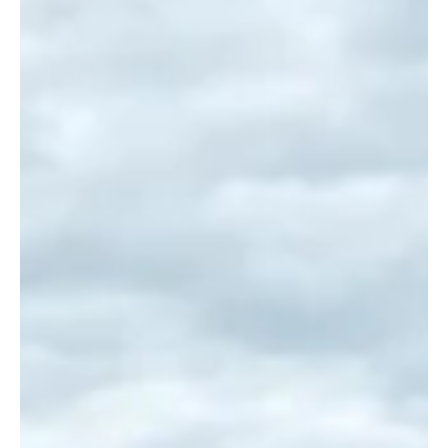
Feuerwehrjugend
Feuerwehrjugend übt technischen
Einsatz!
Wie schon im Beitrag vom Haus der NÖ Feuerwehrjugend
erwähnt, erfährt unsere Feuerwehrjugend viel
Wissenswertes aus dem Bereich der...